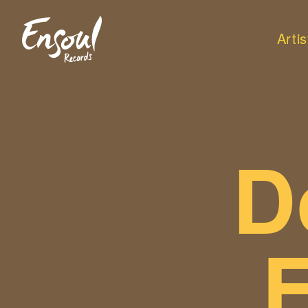
Arti
D
F