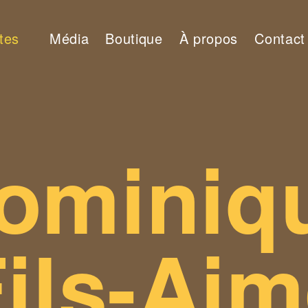
stes
Média
Boutique
À propos
Contact
ominiq
ils-Ai