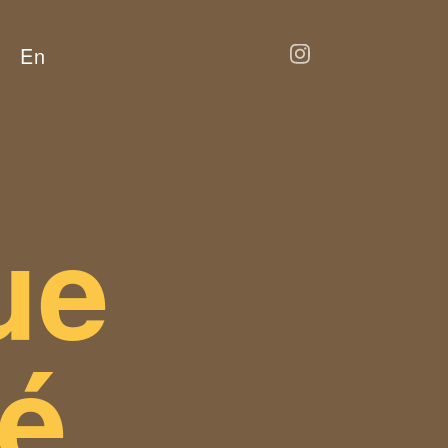
En
ue
mé